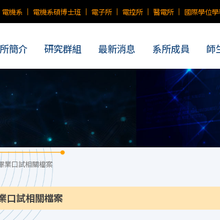
電機系
電機系碩博士班
電子所
電控所
醫電所
國際學位學
所簡介
研究群組
最新消息
系所成員
師
畢業口試相關檔案
業口試相關檔案