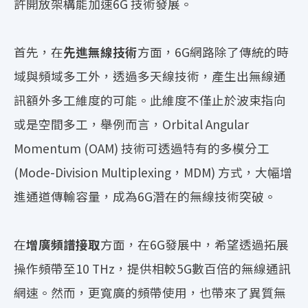
許開放架構能加速6G 技術發展。
首先，在
先進無線技術
方面，6G網路除了傳統的時
域與頻域多工外，透過多天線技術，產生出無線通
訊額外多工維度的可能。此維度不僅止於波束指向
或是空間多工，舉例而言，Orbital Angular
Momentum (OAM) 技術可透過特有的多模分工
(Mode-Division Multiplexing，MDM) 方式，大幅增
進通道傳輸容量，成為6G潛在的無線技術突破。
在
增廣頻譜接取
方面，在6G發展中，希望透過拓展
操作頻帶至10 THz，提供相較5G數百倍的無線通訊
網速。然而，更寬廣的頻帶使用，也帶來了異質無