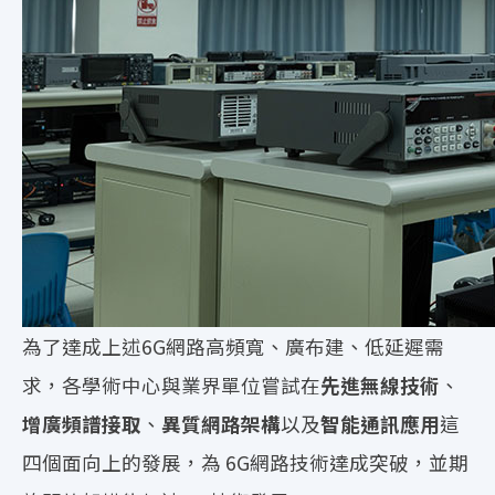
為了達成上述6G網路高頻寬、廣布建、低延遲需
求，各學術中心與業界單位嘗試在
先進無線技術
、
增廣頻譜接取
、
異質網路架構
以及
智能通訊應用
這
四個面向上的發展，為 6G網路技術達成突破，並期