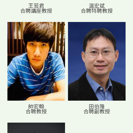
王蒞君
温宏斌
合聘講座教授
合聘特聘教授
帥宏翰
田伯隆
合聘教授
合聘副教授