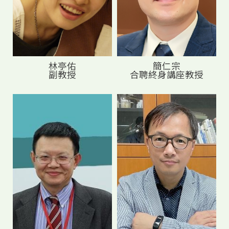
林亭佑
簡仁宗
副教授
合聘終身講座教授