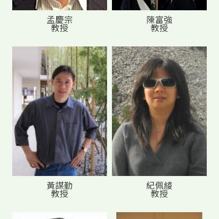
孟慶宗
陳富強
教授
教授
黃謀勤
紀佩綾
教授
教授