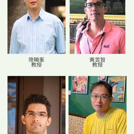
陸曉峯
黃昱智
教授
教授