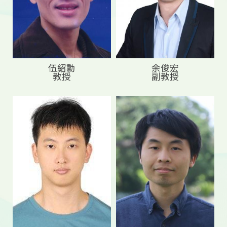
伍紹勳
余俊宏
教授
副教授