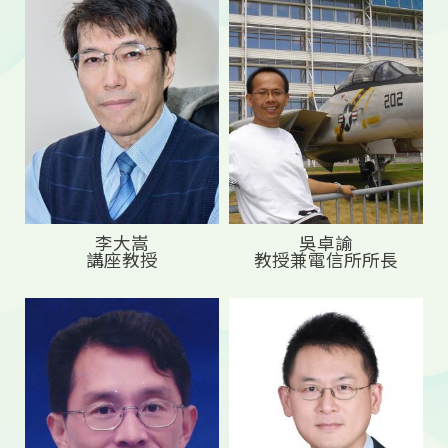
李大嵩
吳卓諭
講座教授
教授兼電信所所長