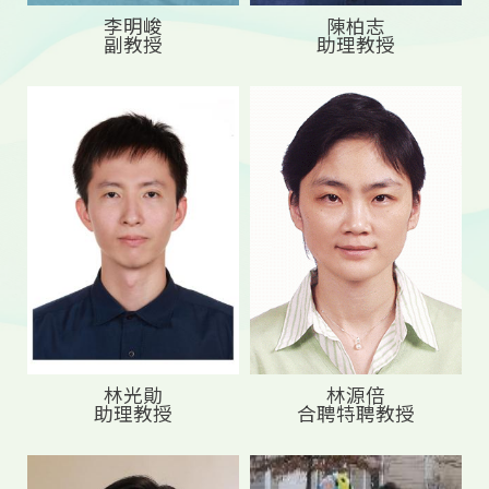
李明峻
陳柏志
副教授
助理教授
林光勛
林源倍
助理教授
合聘特聘教授