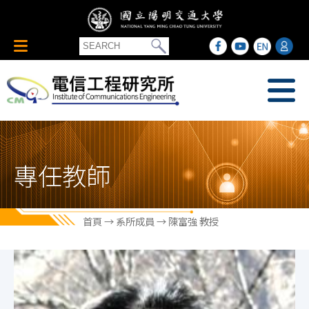
專任教師
首頁
→
系所成員
→ 陳富強 教授