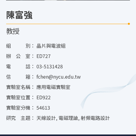
陳富強
教授
組 別：
晶片與電波組
辦 公 室：
ED727
電 話：
03-5131428
信 箱：
fchen@nycu.edu.tw
實驗室名稱：
應用電磁實驗室
實驗室位置：
ED922
實驗室分機：
54613
研究 主題：
天線設計, 電磁理論, 射頻電路設計