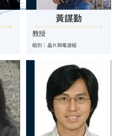
黃謀勤
教授
組別：
晶片與電波組