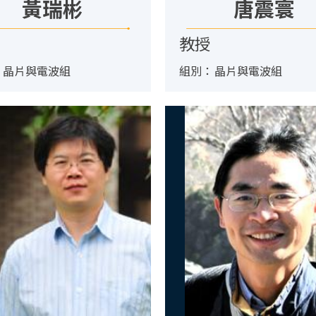
黃瑞彬
唐震寰
教授
：
晶片與電波組
組別：
晶片與電波組