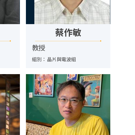
蔡作敏
教授
組別：
晶片與電波組