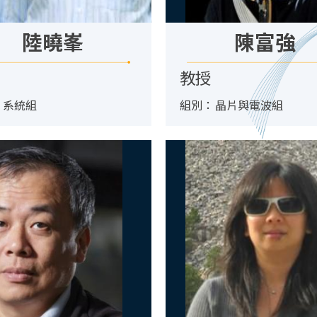
陸曉峯
陳富強
教授
：
系統組
組別：
晶片與電波組