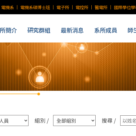
電機系
電機系碩博士班
電子所
電控所
醫電所
國際學位學
所簡介
研究群組
最新消息
系所成員
師
組別 /
搜尋 /