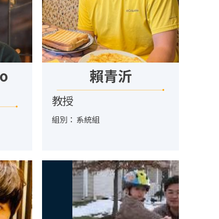
no
賴青沂
教授
組別：
系統組