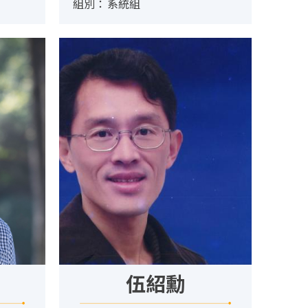
組別：
系統組
伍紹勳