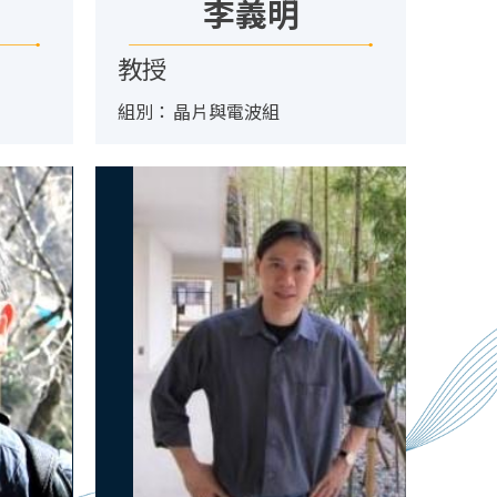
李義明
教授
組別：
晶片與電波組