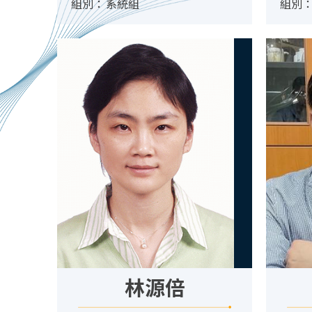
組別：
系統組
組別
林源倍