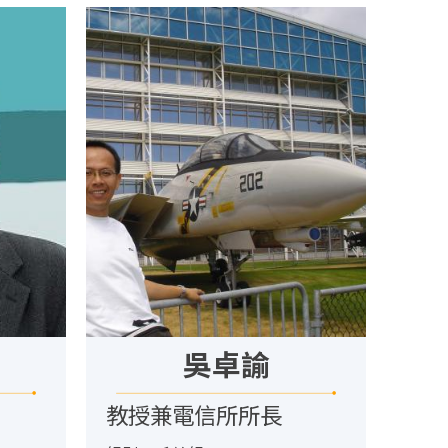
吳卓諭
教授兼電信所所長