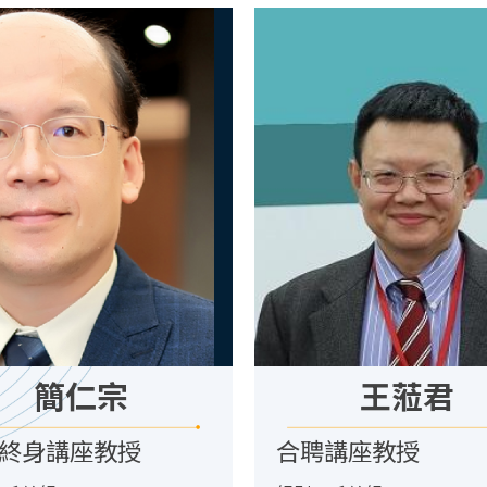
簡仁宗
王蒞君
終身講座教授
合聘講座教授