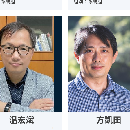
：
系統組
組別：
系統組
温宏斌
方凱田