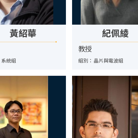
黃紹華
紀佩綾
教授
：
系統組
組別：
晶片與電波組