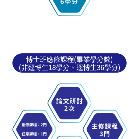
博士班應修課程(畢業學分數)
(非逕博生18學分、逕博生36學分)