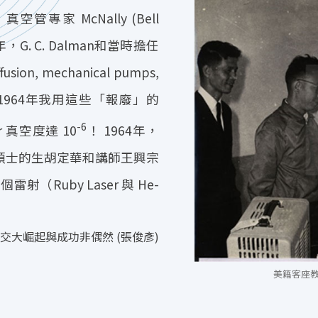
專家 McNally (Bell
G. C. Dalman和當時擔任
n, mechanical pumps,
後來於1964年我用這些「報廢」的
-6
or 真空度達 10
！ 1964年，
其指導碩士的生胡定華和講師王興宗
Ruby Laser 與 He-
-- 交大崛起與成功非偶然 (張俊彥)
美籍客座教授