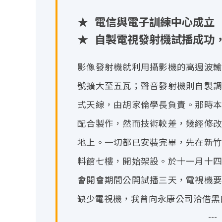
★
電信與電子訓練中心成立
★
自製電視發射機試播成功
影像發射機就利用攝影機的高週波輸
號擴大至五瓦；聲音發射機則自製調
式天線，由胡家倫學長負責。那時本
配合製作，然而技術較差，幾經修改
地上。一切都已安裝完畢，先在新竹
料館七樓，開始架設。於十一月十四
會開會期間公開試播三天，電視機要
缺少電視機，我曾向永康公司洽借黑
--