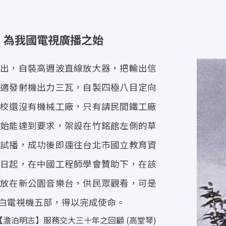
，為我國電視廣播之始
出，自裝高週波直線放大器，把輸出信
適發射機出力三瓦，自製四極八目定向
校還沒有機械工廠，只有請民間鐵工廠
始能達到要求，架設在竹銘館左側的草
試播，成功後即運往台北市國立教育資
日起，在中國工程師學會贊助下，在該
放在新公園音樂台，供民眾觀看，可是
白電視機五部，得以完成使命。
-【澹泊明志】服務交大三十年之回顧 (高堂琴)