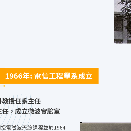
1966年: 電信工程學系成立
丹教授任系主任
主任，成立微波實驗室
) 開授電磁波天線課程並於1964