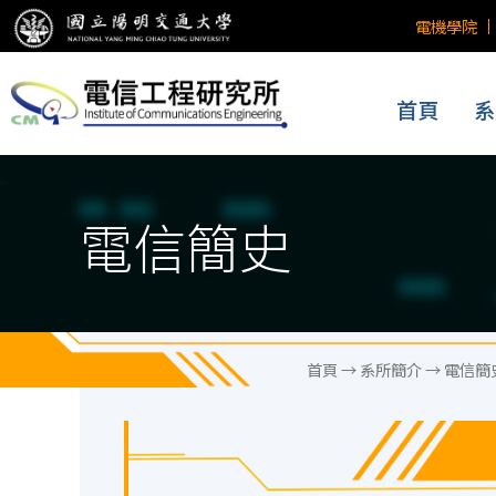
電機學院
首頁
系
電信簡史
首頁
→ 系所簡介 → 電信簡