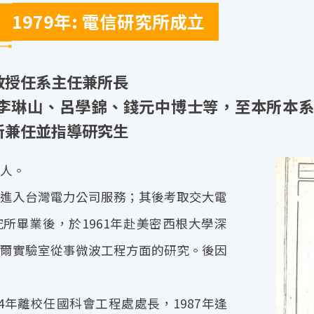
1979年: 電信研究所成立
教授任系主任兼所長
李琳山、呂學錦、錢元中博士等，至本所本
所兼任並指導研究生
縣人。
即進入台灣電力公司服務；其後考取交大電
所畢業後，於1961年赴美密西根大學深
貝爾實驗室從事微波工程方面的研究。後因
4年離校任國科會工程處處長，1987年逢