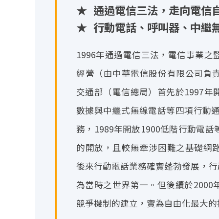
★
通過電信三法，走向電信
★
行動電話、呼叫器、中繼無
1996年通過電信三法，電信事業
經營（由中華電信股份有限公司負
交通部（電信總局）首先於1997
數據與中繼式無線電話等四項行動通
務，1989年開放1900低階行動
的開放，且較無牽涉困難之基礎網
後來行動電話業務確實蓬勃發展，行動
為當時之世界第一。但後續於200
競爭機制的建立，實為自由化最大的