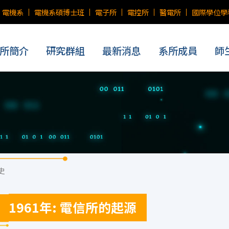
電機系
電機系碩博士班
電子所
電控所
醫電所
國際學位學
所簡介
研究群組
最新消息
系所成員
師
史
1961年: 電信所的起源