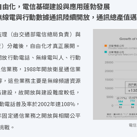
自由化，電信基礎建設與應用蓬勃發展
線電與行動數據通訊陸續開放，通訊總產值邁向 
之監理（由交通部電信總局負責）與
責）分離後，自由化才真正展開。
年開放行動電話、無線電叫人、行動
信業務，1988年開放衛星通信業
電話等，這些業務主要是無線頻譜資源
路建設，故開放與建設難度較低，
電話普及率於2002年達108%，
0年固定通信業務之開放與相關公平
電信
挑戰。