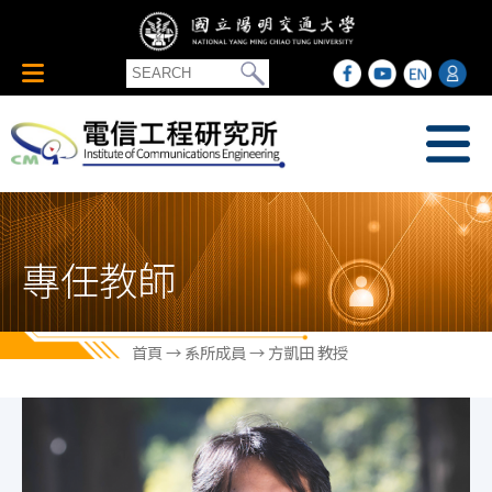
專任教師
首頁
→
系所成員
→ 方凱田 教授