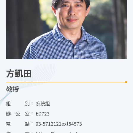
方凱田
教授
組 別：
系統組
辦 公 室：
ED723
電 話：
03-5712121ext54573