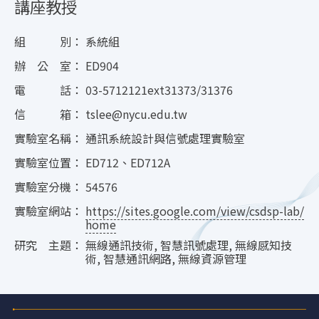
講座教授
組 別：
系統組
辦 公 室：
ED904
電 話：
03-5712121ext31373/31376
信 箱：
tslee@nycu.edu.tw
實驗室名稱：
通訊系統設計與信號處理實驗室
實驗室位置：
ED712、ED712A
實驗室分機：
54576
實驗室網站：
https://sites.google.com/view/csdsp-lab/
home
研究 主題：
無線通訊技術, 智慧訊號處理, 無線感知技
術, 智慧通訊網路, 無線資源管理