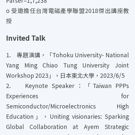
Parser=1,7,238
o 受邀擔任台灣電磁產學聯盟2018傑出講座教
授
Invited Talk
1. 專題演講，「Tohoku University- National
Yang Ming Chiao Tung University Joint
Workshop 2023」，日本東北大學，2023/6/5
2. Keynote Speaker：「Taiwan PPPs
Experiences for
Semiconductor/Microelectronics High
Education」，Uniting visionaries: Sparking
Global Collaboration at Ayem Strategic