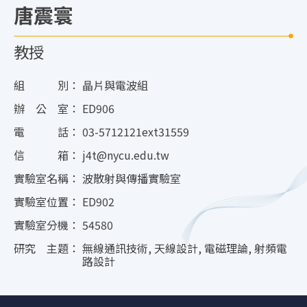
唐震寰
教授
組 別：
晶片與電波組
辦 公 室：
ED906
電 話：
03-5712121ext31559
信 箱：
j4t@nycu.edu.tw
實驗室名稱：
波散射與傳播實驗室
實驗室位置：
ED902
實驗室分機：
54580
研究 主題：
無線通訊技術, 天線設計, 電磁理論, 射頻電
路設計