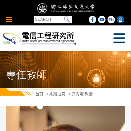
專任教師
首頁
→
系所成員
→ 唐震寰 教授