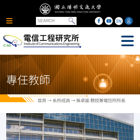
專任教師
首頁
→
系所成員
→ 吳卓諭 教授兼電信所所長