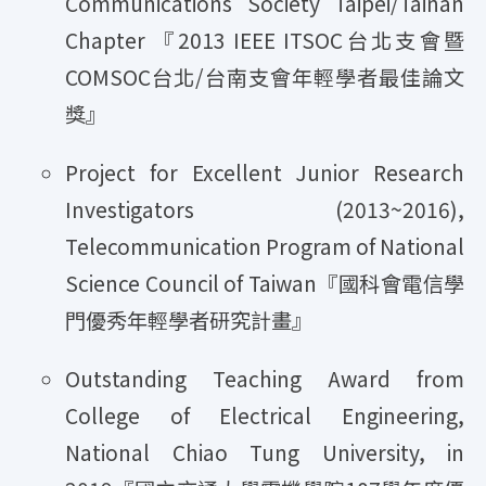
Communications Society Taipei/Tainan
Chapter 『2013 IEEE ITSOC台北支會暨
COMSOC台北/台南支會年輕學者最佳論文
獎』
Project for Excellent Junior Research
Investigators (2013~2016),
Telecommunication Program of National
Science Council of Taiwan『國科會電信學
門優秀年輕學者研究計畫』
Outstanding Teaching Award from
College of Electrical Engineering,
National Chiao Tung University, in