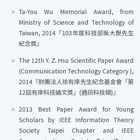
Ta-You Wu Memorial Award, from
Ministry of Science and Technology of
Taiwan, 2014『103年度科技部吳大猷先生
紀念獎』
The 12th Y. Z. Hsu Scientific Paper Award
(Communication Technology Category ),
2014『財團法人徐有庠先生紀念基金會「第
12屆有庠科技論文獎」(通訊科技類)』
2013 Best Paper Award for Young
Scholars by IEEE Information Theory
Society Taipei Chapter and IEEE