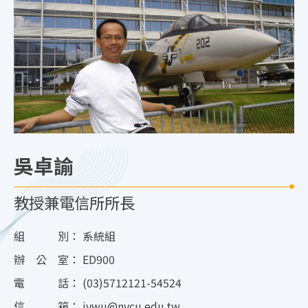
吳卓諭
教授兼電信所所長
組 別：
系統組
辦 公 室：
ED900
電 話：
(03)5712121-54524
信 箱：
jywu@nycu.edu.tw