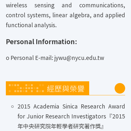
wireless sensing and communications,
control systems, linear algebra, and applied
functional analysis.
Personal Information:
o Personal E-mail: jywu@nycu.edu.tw
經歷與榮譽
2015 Academia Sinica Research Award
for Junior Research Investigators『2015
年中央研究院年輕學者研究著作獎』