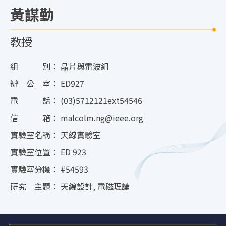
黃謀勤
教授
組 別：
晶片與電波組
辦 公 室：
ED927
電 話：
(03)5712121ext54546
信 箱：
malcolm.ng@ieee.org
實驗室名稱：
天線實驗室
實驗室位置：
ED 923
實驗室分機：
#54593
研究 主題：
天線設計, 電磁理論