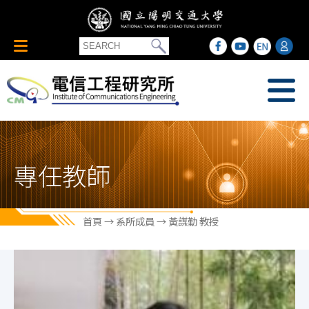
專任教師
首頁
→
系所成員
→ 黃謀勤 教授