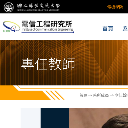
電機學院
首頁
系
專任教師
首頁
→
系所成員
→ 李佳翰