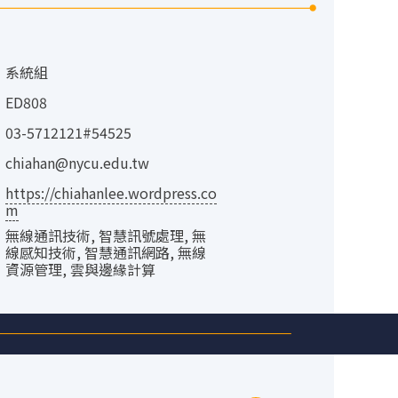
：
系統組
：
ED808
：
03-5712121#54525
：
chiahan@nycu.edu.tw
：
https://chiahanlee.wordpress.co
m
：
無線通訊技術, 智慧訊號處理, 無
線感知技術, 智慧通訊網路, 無線
資源管理, 雲與邊緣計算