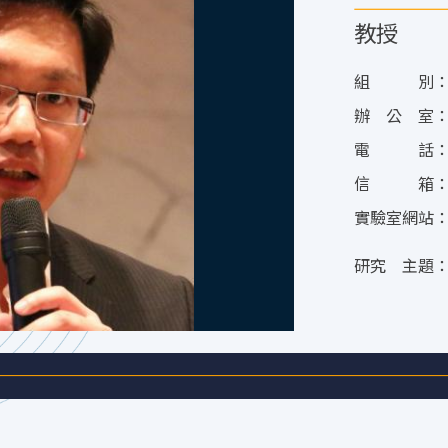
教授
組 別
辦 公 室
電 話
信 箱
實驗室網站
研究 主題