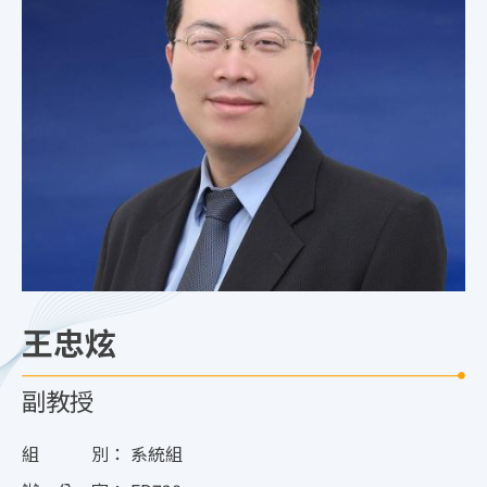
王忠炫
副教授
組 別：
系統組