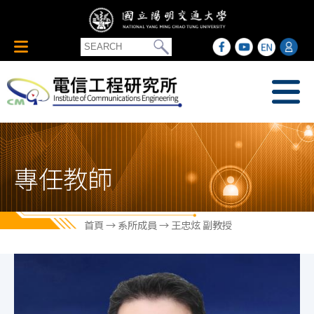
專任教師
首頁
→
系所成員
→ 王忠炫 副教授