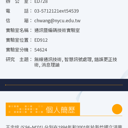
辦 公 室：
ED728
電 話：
03-5712121ext54539
信 箱：
chwang@nycu.edu.tw
實驗室名稱：
通訊暨編碼技術實驗室
實驗室位置：
ED912
實驗室分機：
54624
研究 主題：
無線通訊技術, 智慧訊號處理, 錯誤更正技
術, 消息理論
個人簡歷
王忠炫
分別在
年和
年於新竹國立清華
(S’94–M’01)
1994
2001